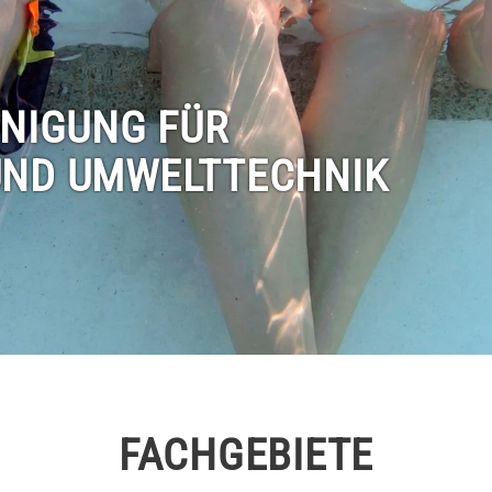
­NIGUNG FÜR
UND UMWELT­TECHNIK
FACH­GEBIETE