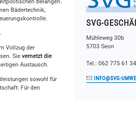
ltpolitischen Belangen.
emen Bädertechnik,
euerungskontrolle.
SVG-GESCHÄ
g
.
Mühleweg 30b
5703 Seon
m Vollzug der
ssen. Sie
vernetzt die
Tel.: 062 775 61 3
eitigen Austausch.
INFO@SVG-UMWE
leistungen sowohl für
tschaft: Für den