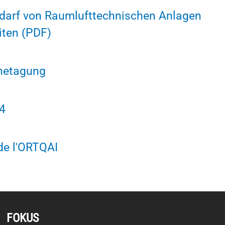
edarf von Raumlufttechnischen Anlagen
iten (PDF)
netagung
4
de l'ORTQAI
FOKUS